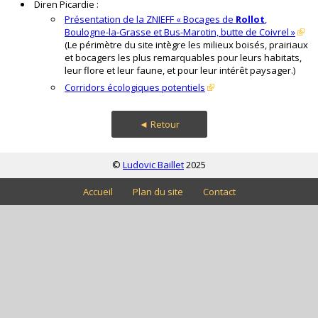
Diren Picardie :
Présentation de la ZNIEFF « Bocages de
Rollot
,
Boulogne-la-Grasse et Bus-Marotin, butte de Coivrel »
(Le périmètre du site intègre les milieux boisés, prairiaux
et bocagers les plus remarquables pour leurs habitats,
leur flore et leur faune, et pour leur intérêt paysager.)
Corridors écologiques potentiels
◄ Retour
©
Ludovic Baillet
2025
Accueil
Plan du site
Contact